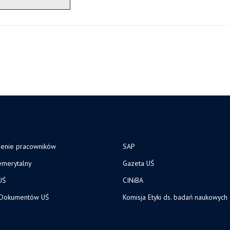
zenie pracowników
SAP
merytalny
Gazeta UŚ
UŚ
CINiBA
 Dokumentów UŚ
Komisja Etyki ds. badań naukowych