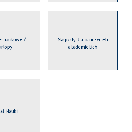
e naukowe /
Nagrody dla nauczycieli
urlopy
akademickich
iał Nauki