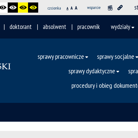
s
A
wsparcie
czcionka
A
A
doktorant
absolwent
pracownik
wydziały
sprawy pracownicze
sprawy socjalne
sprawy dydaktyczne
spr
procedury i obieg dokumen