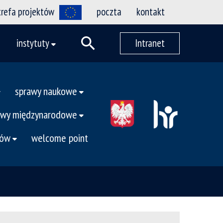
trefa projektów
poczta
kontakt
instytuty
Intranet
sprawy naukowe
awy międzynarodowe
tów
welcome point