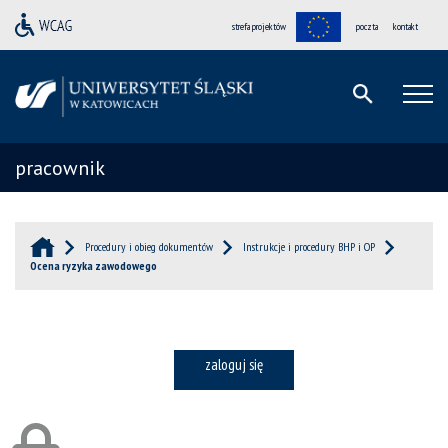
strefa projektów
poczta
kontakt
pracownik
Procedury i obieg dokumentów
Instrukcje i procedury BHP i OP
Ocena ryzyka zawodowego
zaloguj się