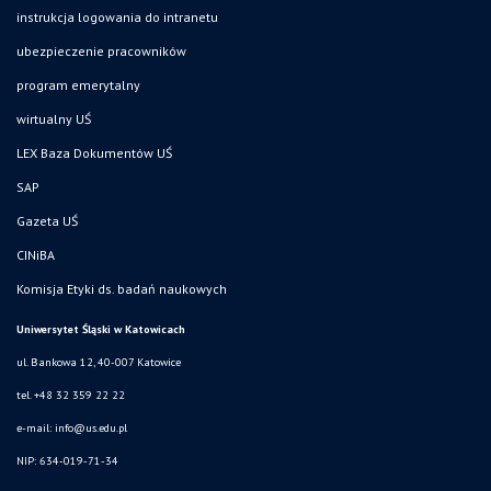
instrukcja logowania do intranetu
ubezpieczenie pracowników
program emerytalny
wirtualny UŚ
LEX Baza Dokumentów UŚ
SAP
Gazeta UŚ
CINiBA
Komisja Etyki ds. badań naukowych
Uniwersytet Śląski w Katowicach
ul. Bankowa 12, 40-007 Katowice
tel. +48 32 359 22 22
e-mail: info@us.edu.pl
NIP: 634-019-71-34