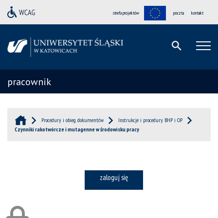
strefa projektów
poczta
kontakt
pracownik
Procedury i obieg dokumentów
Instrukcje i procedury BHP i OP
Czynniki rakotwórcze i mutagenne w środowisku pracy
zaloguj się