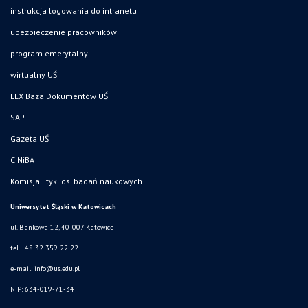
instrukcja logowania do intranetu
ubezpieczenie pracowników
program emerytalny
wirtualny UŚ
LEX Baza Dokumentów UŚ
SAP
Gazeta UŚ
CINiBA
Komisja Etyki ds. badań naukowych
Uniwersytet Śląski w Katowicach
ul. Bankowa 12, 40-007 Katowice
tel. +48 32 359 22 22
e-mail: info@us.edu.pl
NIP: 634-019-71-34