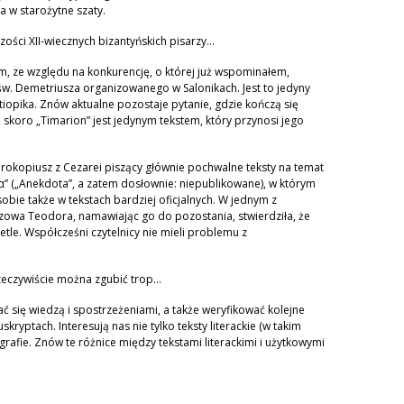
a w starożytne szaty.
zości XII-wiecznych bizantyńskich pisarzy…
m, ze względu na konkurencję, o której już wspominałem,
w. Demetriusza organizowanego w Salonikach. Jest to jedyny
iopika. Znów aktualne pozostaje pytanie, gdzie kończą się
, skoro „Timarion” jest jedynym tekstem, który przynosi jego
rokopiusz z Cezarei piszący głównie pochwalne teksty na temat
” („Anekdota”, a zatem dosłownie: niepublikowane), w którym
sobie także w tekstach bardziej oficjalnych. W jednym z
zowa Teodora, namawiając go do pozostania, stwierdziła, że
tle. Współcześni czytelnicy nie mieli problemu z
Rzeczywiście można zgubić trop…
 się wiedzą i spostrzeżeniami, a także weryfikować kolejne
yptach. Interesują nas nie tylko teksty literackie (w takim
iografie. Znów te różnice między tekstami literackimi i użytkowymi