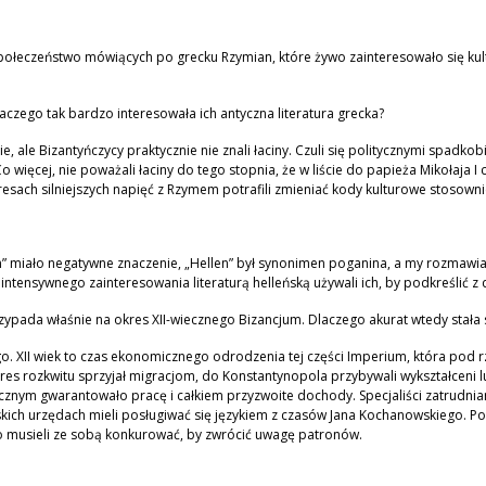
połeczeństwo mówiących po grecku Rzymian, które żywo zainteresowało się kult
 dlaczego tak bardzo interesowała ich antyczna literatura grecka?
le Bizantyńczycy praktycznie nie znali łaciny. Czuli się politycznymi spadkobi
o więcej, nie poważali łaciny do tego stopnia, że w liście do papieża Mikołaja I ce
esach silniejszych napięć z Rzymem potrafili zmieniać kody kulturowe stosownie
len” miało negatywne znaczenie, „Hellen” był synonimen poganina, a my rozmawi
z intensywnego zainteresowania literaturą helleńską używali ich, by podkreślić
rzypada właśnie na okres XII-wiecznego Bizancjum. Dlaczego akurat wtedy stała
o. XII wiek to czas ekonomicznego odrodzenia tej części Imperium, która pod
es rozkwitu sprzyjał migracjom, do Konstantynopola przybywali wykształceni lu
sycznym gwarantowało pracę i całkiem przyzwoite dochody. Specjaliści zatrudnian
kich urzędach mieli posługiwać się językiem z czasów Jana Kochanowskiego. Pot
o musieli ze sobą konkurować, by zwrócić uwagę patronów.