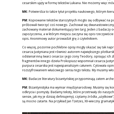
cesarskim ujęty w formę tekstów Lukiana. Nie możemy więc mówić
MK:
Potwierdza to także tytuł projektu naukowego, którym kieruj
PM:
Kopiowanie tekstów starożytnych mogło się odbywać na pozi
próbowali tworzyć coś nowego. Zachował się dwunastowieczny a
zachowany materiał dokumentujący ten targ. Jeden z badaczy od
zapożyczenia, a w którym miejscu zaczyna się opis rzeczywiście 
opis. Anonimowy autor prowadził grę z czytelnikiem.
Co więcej, pozornie pochlebne opisy mogły okazać się tak nap
cesarza Justyniana jest również autorem największego plotkar
odsłaniał inną twarz cesarza i jego żony Teodory, opisując ich 
fragmentów innego dzieła Prokopiusz wspomniał cesarza Justyn
purpura cesarska jest najwspanialszym całunem. Cytowała opinię
rozszyfrowaniem właściwego sensu tego tekstu. My musimy włoż
MK:
Badacze literatury bizantyńskiej przypominają zatem arch
PM:
Bizantynistyka ma wymiar międzynarodowy. Musimy się konsu
odkrycia i pomysły. Badamy teksty, które przetrwały do naszych 
sensie, jak my je dzisiaj definiujemy), czytamy źródła „użytkowe”
są mocno zatarte. Na przykład Jan Tzetzes, XII-wieczny gramaty