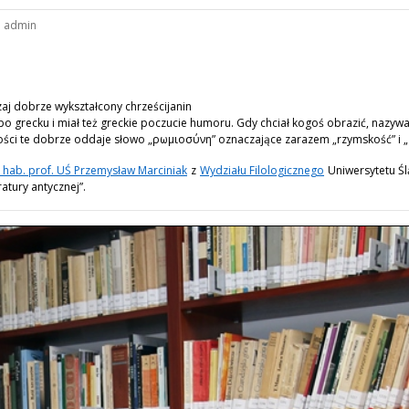
:
admin
zaj dobrze wykształcony chrześcijanin
 po grecku i miał też greckie poczucie humoru. Gdy chciał kogoś obrazić, nazywa
ści te dobrze oddaje słowo „ρωμιοσύνη” oznaczające zarazem „rzymskość” i „
 hab. prof. UŚ Przemysław Marciniak
z
Wydziału Filologicznego
Uniwersytetu Ślą
atury antycznej”.