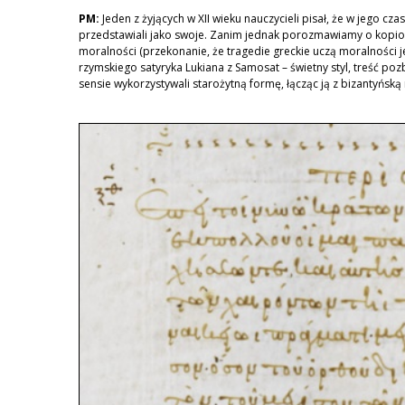
PM:
Jeden z żyjących w XII wieku nauczycieli pisał, że w jego c
przedstawiali jako swoje. Zanim jednak porozmawiamy o kopiowan
moralności (przekonanie, że tragedie greckie uczą moralności j
rzymskiego satyryka Lukiana z Samosat – świetny styl, treść poz
sensie wykorzystywali starożytną formę, łącząc ją z bizantyńsk