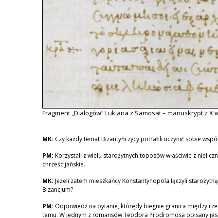
Fragment „Dialogów” Lukiana z Samosat – manuskrypt z X wi
MK:
Czy każdy temat Bizantyńczycy potrafili uczynić sobie wsp
PM:
Korzystali z wielu starożytnych toposów właściwie z nielicz
chrześcijańskie.
MK:
Jeżeli zatem mieszkańcy Konstantynopola łączyli starożytn
Bizancjum?
PM:
Odpowiedź na pytanie, którędy biegnie granica między rzeczy
temu. W jednym z romansów Teodora Prodromosa opisany jest 