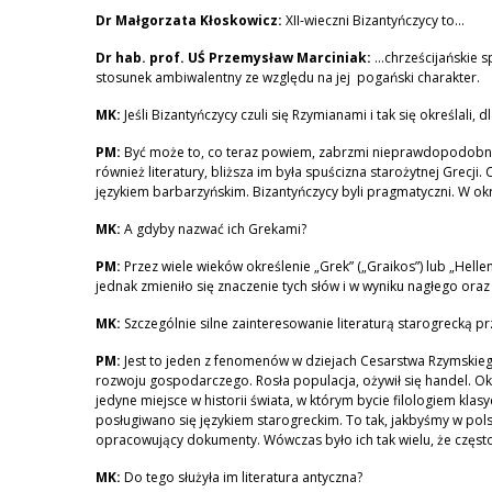
Dr Małgorzata Kłoskowicz:
XII-wieczni Bizantyńczycy to…
Dr hab. prof. UŚ Przemysław Marciniak:
…chrześcijańskie s
stosunek ambiwalentny ze względu na jej pogański charakter.
MK:
Jeśli Bizantyńczycy czuli się Rzymianami i tak się określali,
PM:
Być może to, co teraz powiem, zabrzmi nieprawdopodobnie, a
również literatury, bliższa im była spuścizna starożytnej Grecji. C
językiem barbarzyńskim. Bizantyńczycy byli pragmatyczni. W okr
MK:
A gdyby nazwać ich Grekami?
PM:
Przez wiele wieków określenie „Grek” („Graikos”) lub „Hel
jednak zmieniło się znaczenie tych słów i w wyniku nagłego ora
MK:
Szczególnie silne zainteresowanie literaturą starogrecką p
PM:
Jest to jeden z fenomenów w dziejach Cesarstwa Rzymskieg
rozwoju gospodarczego. Rosła populacja, ożywił się handel. Okr
jedyne miejsce w historii świata, w którym bycie filologiem kla
posługiwano się językiem starogreckim. To tak, jakbyśmy w pols
opracowujący dokumenty. Wówczas było ich tak wielu, że częst
MK:
Do tego służyła im literatura antyczna?