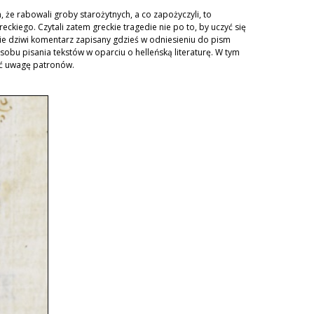
 że rabowali groby starożytnych, a co zapożyczyli, to
kiego. Czytali zatem greckie tragedie nie po to, by uczyć się
nie dziwi komentarz zapisany gdzieś w odniesieniu do pism
osobu pisania tekstów w oparciu o helleńską literaturę. W tym
nąć uwagę patronów.