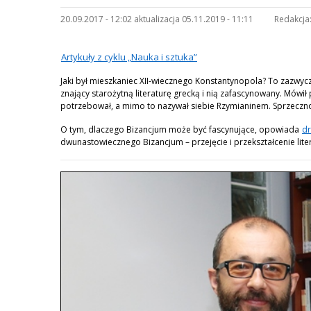
20.09.2017 - 12:02 aktualizacja 05.11.2019 - 11:11
Redakcja
Artykuły z cyklu „Nauka i sztuka”
Jaki był mieszkaniec XII-wiecznego Konstantynopola? To zazwyc
znający starożytną literaturę grecką i nią zafascynowany. Mówił
potrzebował, a mimo to nazywał siebie Rzymianinem. Sprzeczno
O tym, dlaczego Bizancjum może być fascynujące, opowiada
dr
dwunastowiecznego Bizancjum – przejęcie i przekształcenie liter