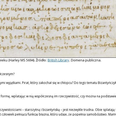
eku (Harley MS 5694). Źródło:
British Library
. Domena publiczna.
ółczesnym?
nymi wyjątkami. Pirat, który zakochał się w chłopcu? Do tego tematu Bizantyńcz
ą formę, wplatając w nią współczesną im rzeczywistość, czy można na podstawi
wistościami – starożytną i bizantyńską – jest niezwykle trudna. Obie splatają s
człowiek pełniący funkcję błazna, który udaje, że popełnia samobójstwo. M