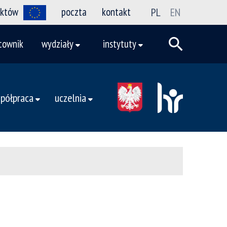
ektów
poczta
kontakt
PL
EN
cownik
wydziały
instytuty
półpraca
uczelnia