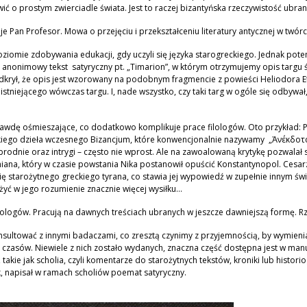
 o prostym zwierciadle świata. Jest to raczej bizantyńska rzeczywistość ubran
e Pan Profesor. Mowa o przejęciu i przekształceniu literatury antycznej w twórc
omie zdobywania edukacji, gdy uczyli się języka starogreckiego. Jednak pote
nonimowy tekst satyryczny pt. „Timarion”, w którym otrzymujemy opis targu ś
krył, że opis jest wzorowany na podobnym fragmencie z powieści Heliodora Et
istniejącego wówczas targu. I, nade wszystko, czy taki targ w ogóle się odbywał
rawdę ośmieszające, co dodatkowo komplikuje prace filologów. Oto przykład: P
skiego dzieła wczesnego Bizancjum, które konwencjonalnie nazywamy „Ἀνέκδοτα
zbrodnie oraz intrygi – często nie wprost. Ale na zawoalowaną krytykę pozwalał 
iana, który w czasie powstania Nika postanowił opuścić Konstantynopol. Cesar
 starożytnego greckiego tyrana, co stawia jej wypowiedź w zupełnie innym świe
yć w jego rozumienie znacznie więcej wysiłku…
eologów. Pracują na dawnych treściach ubranych w jeszcze dawniejszą formę. 
ltować z innymi badaczami, co zresztą czynimy z przyjemnością, by wymieniać
czasów. Niewiele z nich zostało wydanych, znaczna część dostępna jest w manuskr
, takie jak scholia, czyli komentarze do starożytnych tekstów, kroniki lub histor
k, napisał w ramach scholiów poemat satyryczny.