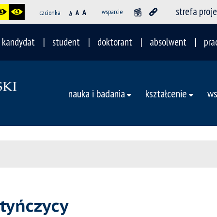
strefa proj
A
wsparcie
czcionka
A
A
kandydat
student
doktorant
absolwent
pra
nauka i badania
kształcenie
ws
ntyńczycy