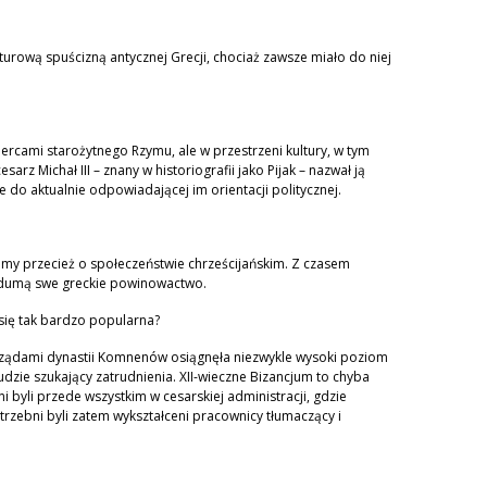
urową spuścizną antycznej Grecji, chociaż zawsze miało do niej
ercami starożytnego Rzymu, ale w przestrzeni kultury, w tym
sarz Michał III – znany w historiografii jako Pijak – nazwał ją
 do aktualnie odpowiadającej im orientacji politycznej.
amy przecież o społeczeństwie chrześcijańskim. Z czasem
 z dumą swe greckie powinowactwo.
 się tak bardzo popularna?
 rządami dynastii Komnenów osiągnęła niezwykle wysoki poziom
dzie szukający zatrudnienia. XII-wieczne Bizancjum to chyba
i byli przede wszystkim w cesarskiej administracji, gdzie
rzebni byli zatem wykształceni pracownicy tłumaczący i