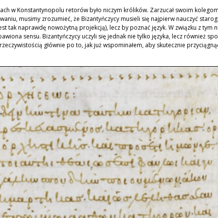
zasach w Konstantynopolu retorów było niczym królików. Zarzucał swoim kolegom,
iu, musimy zrozumieć, że Bizantyńczycy musieli się najpierw nauczyć starogrec
est tak naprawdę nowożytną projekcją), lecz by poznać język. W związku z tym 
bawiona sensu. Bizantyńczycy uczyli się jednak nie tylko języka, lecz również sp
ą rzeczywistością głównie po to, jak już wspominałem, aby skutecznie przyciąg