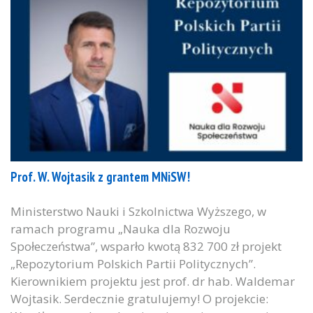
Prof. W. Wojtasik z grantem MNiSW!
Ministerstwo Nauki i Szkolnictwa Wyższego, w
ramach programu „Nauka dla Rozwoju
Społeczeństwa”, wsparło kwotą 832 700 zł projekt
„Repozytorium Polskich Partii Politycznych”.
Kierownikiem projektu jest prof. dr hab. Waldemar
Wojtasik. Serdecznie gratulujemy! O projekcie: