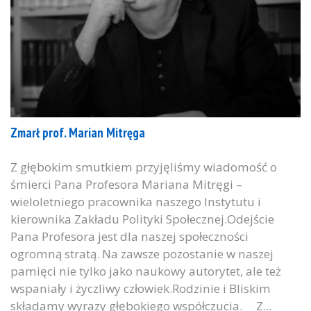
Zmarł prof. Marian Mitręga
Z głębokim smutkiem przyjęliśmy wiadomość o
śmierci Pana Profesora Mariana Mitręgi –
wieloletniego pracownika naszego Instytutu i
kierownika Zakładu Polityki Społecznej.Odejście
Pana Profesora jest dla naszej społeczności
ogromną stratą. Na zawsze pozostanie w naszej
pamięci nie tylko jako naukowy autorytet, ale też
wspaniały i życzliwy człowiek.Rodzinie i Bliskim
składamy wyrazy głębokiego współczucia. Z...