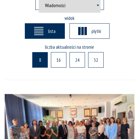
widok
lista
plytki
liczba aktualności na stronie
8
16
24
32