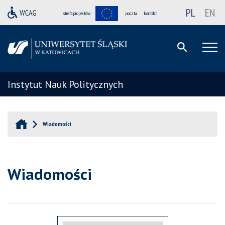
PL
EN
strefa projektów
poczta
kontakt
Instytut Nauk Politycznych
Wiadomości
Wiadomości