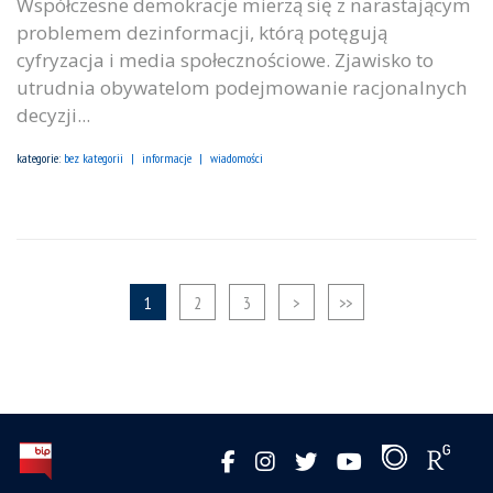
Współczesne demokracje mierzą się z narastającym
problemem dezinformacji, którą potęgują
cyfryzacja i media społecznościowe. Zjawisko to
utrudnia obywatelom podejmowanie racjonalnych
decyzji...
kategorie:
bez kategorii
informacje
wiadomości
1
2
3
>
>>