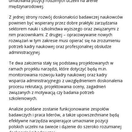
umacniania pozycji rodzimych uczelni na arenie
międzynarodowej.
Z jednej strony rozwój doskonałości badawczej naukowców
powinien być wspierany przez dobre praktyki zarządzania
sektorem nauki i szkolnictwa wyższego oraz związanymi z
nim pracownikami. Z drugiej – opracowywanie nowych
rozwiązań w tym zakresie musi opierać się na zrozumieniu
potrzeb kadry naukowej oraz profesjonalnej obsłudze
administracyjnej.
Te dwa założenia stały się podstawą projektowanych w
ramach projektu narzędzi, które dotyczyć będą m.in.
monitorowania rozwoju kadry naukowej oraz kadry
wsparcia administracyjnego z uwzględnieniem doskonalenia
procesu rekrutacji, projektowania oceny, zagadnień
związanych z motywacją czy badania potrzeb
szkoleniowych.
Analizie poddane zostanie funkcjonowanie zespołów
badawczych i praca liderów, a także upowszechniane będą
efektywne narzędzia wspierające umacnianie pozycji
polskich uczelni na świecie i dążenie do szeroko rozumianej