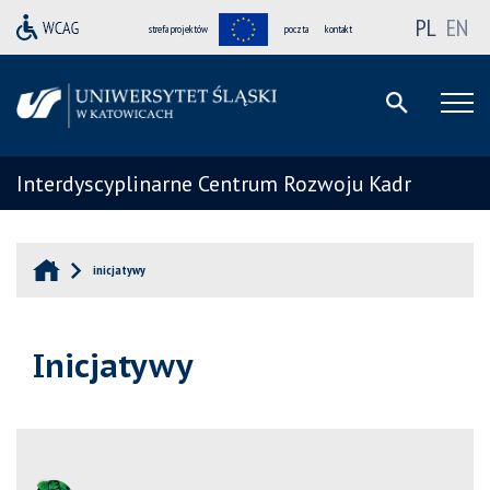
PL
EN
strefa projektów
poczta
kontakt
Interdyscyplinarne Centrum Rozwoju Kadr
inicjatywy
Inicjatywy