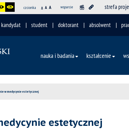
strefa proj
A
wsparcie
czcionka
A
A
kandydat
student
doktorant
absolwent
pra
nauka i badania
kształcenie
ws
ie w medycynie estetycznej
edycynie estetycznej