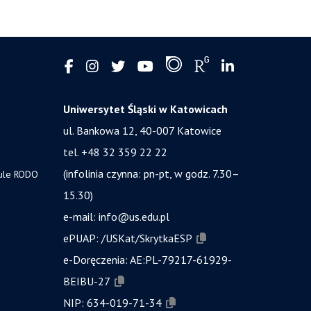
Uniwersytet Śląski w Katowicach
ul. Bankowa 12, 40-007 Katowice
tel. +48 32 359 22 22
(infolinia czynna: pn-pt, w godz. 7.30–
zule RODO
15.30)
e-mail:
info@us.edu.pl
ePUAP:
/USKat/SkrytkaESP
e-Doręczenia:
AE:PL-79217-61929-
BEIBU-27
NIP:
634-019-71-34