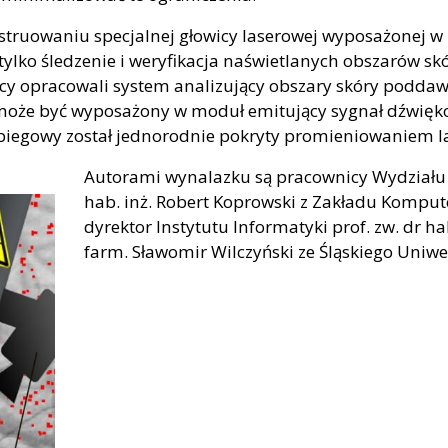
truowaniu specjalnej głowicy laserowej wyposażonej w 
tylko śledzenie i weryfikacja naświetlanych obszarów sk
 opracowali system analizujący obszary skóry poddawan
może być wyposażony w moduł emitujący sygnał dźwiękow
zabiegowy został jednorodnie pokryty promieniowaniem 
Autorami wynalazku są pracownicy Wydziału I
hab. inż. Robert Koprowski z Zakładu Komp
dyrektor Instytutu Informatyki prof. zw. dr ha
farm. Sławomir Wilczyński ze Śląskiego Uniw