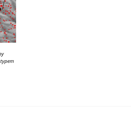
ny
 typem