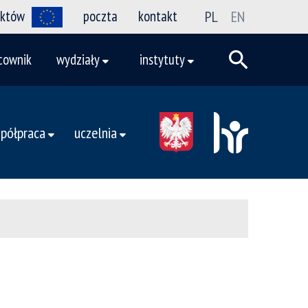
ektów
poczta
kontakt
PL
EN
cownik
wydziały
instytuty
półpraca
uczelnia