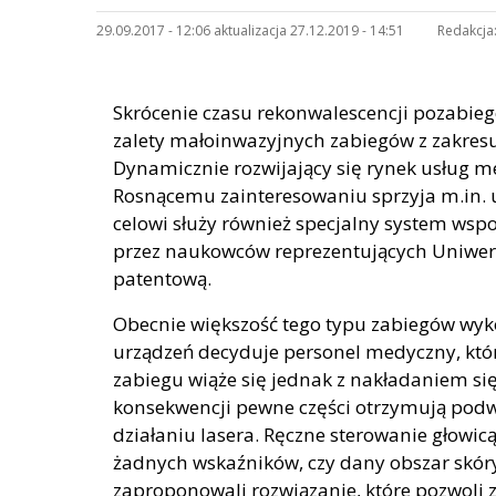
29.09.2017 - 12:06 aktualizacja 27.12.2019 - 14:51
Redakcja
Skrócenie czasu rekonwalescencji pozabieg
zalety małoinwazyjnych zabiegów z zakresu 
Dynamicznie rozwijający się rynek usług me
Rosnącemu zainteresowaniu sprzyja m.in. u
celowi służy również specjalny system w
przez naukowców reprezentujących Uniwersy
patentową.
Obecnie większość tego typu zabiegów wyk
urządzeń decyduje personel medyczny, któ
zabiegu wiąże się jednak z nakładaniem s
konsekwencji pewne części otrzymują podw
działaniu lasera. Ręczne sterowanie głowic
żadnych wskaźników, czy dany obszar skóry
zaproponowali rozwiązanie, które pozwoli 