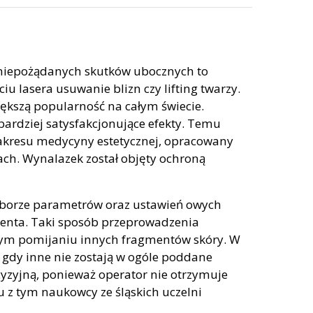
a niepożądanych skutków ubocznych to
u lasera usuwanie blizn czy lifting twarzy.
iększą popularność na całym świecie.
ardziej satysfakcjonujące efekty. Temu
akresu medycyny estetycznej, opracowany
ach. Wynalazek został objęty ochroną
doborze parametrów oraz ustawień owych
jenta. Taki sposób przeprowadzenia
snym pomijaniu innych fragmentów skóry. W
gdy inne nie zostają w ogóle poddane
cyzyjną, ponieważ operator nie otrzymuje
 z tym naukowcy ze śląskich uczelni