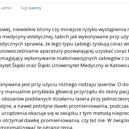
:
admin
Tagi:
patenty
owej, niewielkie blizny czy mniejsze ryzyko wystąpieni
medycyny estetycznej, takich jak wykonywane przy użyci
dycznych sprawia, że tego typu zabiegi zyskują coraz w
nowocześnianie aparatury pozwalającej uzyskać coraz b
spomagający wykonywanie małoinwazyjnych zabiegów z z
tet Śląski oraz Śląski Uniwersytet Medyczny w Katowic
onywana jest przy użyciu różnego rodzaju laserów. O 
ry manualnie przykłada głowicę przyrządu do skóry pac
ię obszarów poddanych działaniu lasera przy jednocze
ójne, a nawet potrójne dawki promieniowania, podczas 
ą urządzenia okazuje się w związku z tym metodą niepre
 otrzymał dawkę promieniowania, czy też nie. W związku
zminimalizować te ograniczenia.