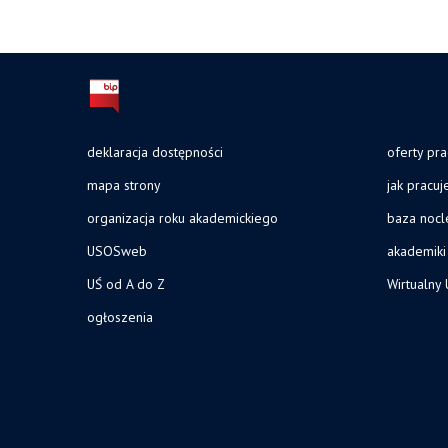
deklaracja dostępności
oferty pra
mapa strony
jak pracu
organizacja roku akademickiego
baza noc
USOSweb
akademiki
UŚ od A do Z
Wirtualny 
ogłoszenia