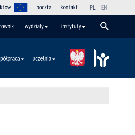
ektów
poczta
kontakt
PL
EN
cownik
wydziały
instytuty
półpraca
uczelnia