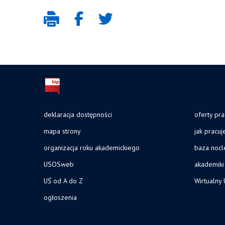
deklaracja dostępności
oferty pra
mapa strony
jak pracu
organizacja roku akademickiego
baza noc
USOSweb
akademiki
UŚ od A do Z
Wirtualny 
ogłoszenia