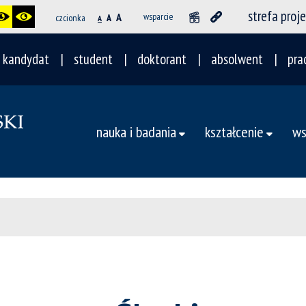
strefa proj
A
wsparcie
czcionka
A
A
kandydat
student
doktorant
absolwent
pra
nauka i badania
kształcenie
ws