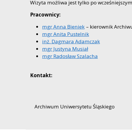
Wizyta możliwa jest tylko po wcześniejszy
Pracownicy:
mgr Anna Bieniek
– kierownik Archi
mgr Anita Pustelnik
inż. Dagmara Adamczak
mgr Justyna Musiał
mgr Radosław Szalacha
Kontakt:
Archiwum Uniwersytetu Śląskiego